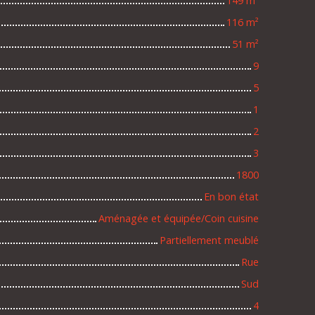
149
m²
116
m²
51
m²
9
5
1
2
3
1800
En bon état
Aménagée et équipée/Coin cuisine
Partiellement meublé
Rue
Sud
4