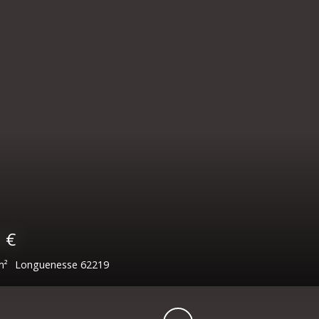
00
€
0
m²
Saint-Omer 62500