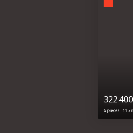
Coup de cœur
275 6
9
pièces
14