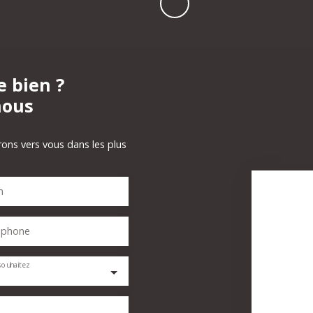
e bien ?
nous
rons vers vous dans les plus
m
éphone
souhaitez