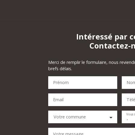
Intéressé par c
Contactez-
Merci de remplir le formulaire, nous reviend
brefs délais.
Prénom
No
Email
Tél
Vous 
Votre commune
-
Votre message