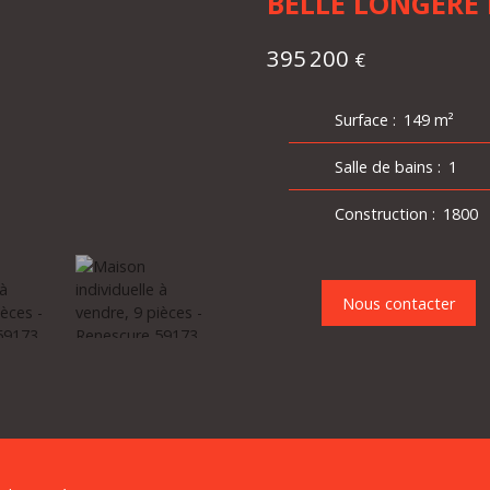
BELLE LONGERE
395 200
€
Surface
:
149
m²
Salle de bains
:
1
Construction
:
1800
Nous contacter