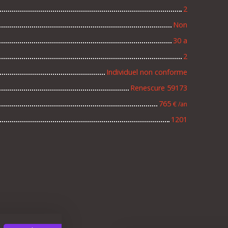
2
Non
30 a
2
Individuel non conforme
Renescure 59173
765
€ /an
1201