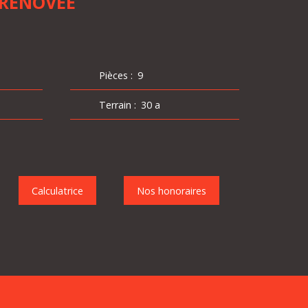
 RENOVEE
Pièces
:
9
Terrain
:
30 a
Calculatrice
Nos honoraires