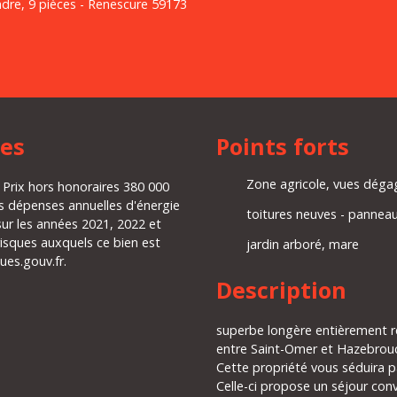
ndre, 9 pièces - Renescure 59173
es
Points forts
Zone agricole, vues déga
 Prix hors honoraires 380 000
s dépenses annuelles d'énergie
toitures neuves - panneau
sur les années 2021, 2022 et
isques auxquels ce bien est
jardin arboré, mare
ues.gouv.fr.
Description
superbe longère entièrement r
entre Saint-Omer et Hazebrouck
Cette propriété vous séduira 
Celle-ci propose un séjour conv